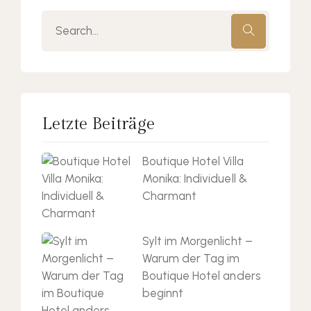
S
e
a
r
c
Letzte Beiträge
h
f
Boutique Hotel Villa
o
Monika: Individuell &
r
Charmant
:
Sylt im Morgenlicht –
Warum der Tag im
Boutique Hotel anders
beginnt